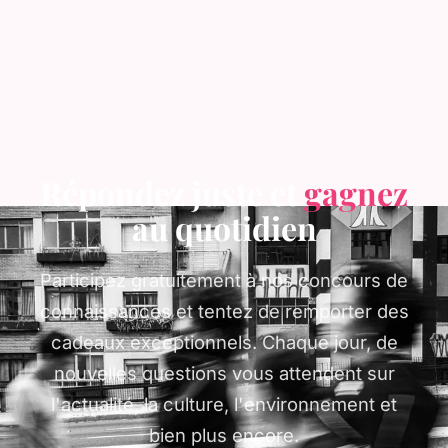
Répondez juste et
gagnez
au quotidien
Participez gratuitement à nos concours de
connaissances et tentez de remporter des
cadeaux exceptionnels. Chaque jour, de
nouvelles questions vous attendent sur
l'actualité, la culture, l'environnement et
bien plus encore.