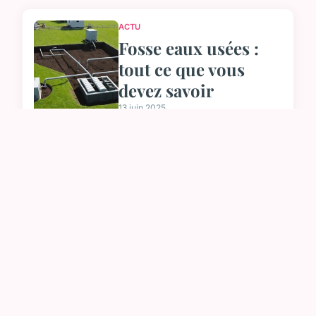
ACTU
Fosse eaux usées :
tout ce que vous
devez savoir
13 juin 2025
ACTU
Plongée dans
l'ethnothérapie :
votre chemin vers la
guérison
4 avril 2025