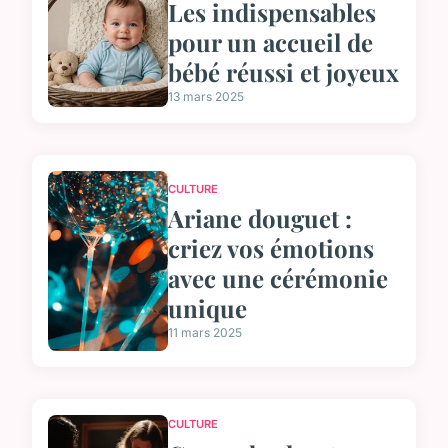
Les indispensables
pour un accueil de
bébé réussi et joyeux
13 mars 2025
CULTURE
Ariane douguet :
criez vos émotions
avec une cérémonie
unique
11 mars 2025
CULTURE